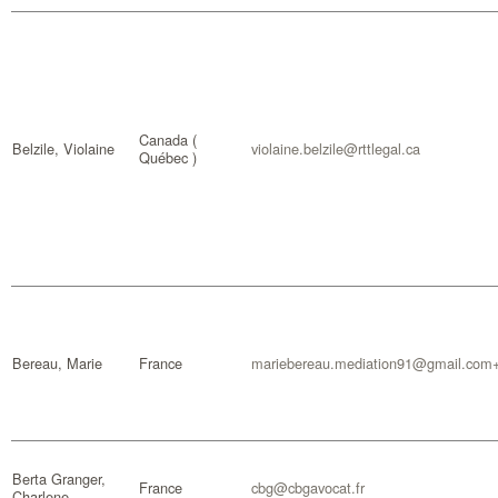
Canada (
Belzile, Violaine
violaine.belzile@rttlegal.ca
Québec )
Bereau, Marie
France
mariebereau.mediation91@gmail.com
Berta Granger,
France
cbg@cbgavocat.fr
Charlene