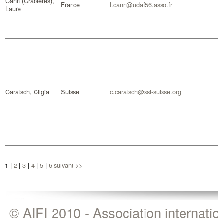
Cann (Crabières),
France
l.cann@udaf56.asso.fr
Laure
Caratsch, Cilgia
Suisse
c.caratsch@ssi-suisse.org
1
|
2
|
3
|
4
|
5
|
6
suivant >>
© AIFI 2010 - Association internat